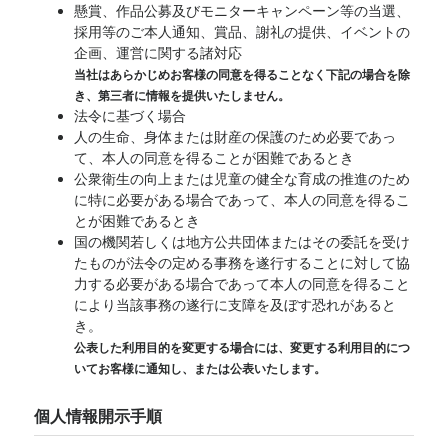
懸賞、作品公募及びモニターキャンペーン等の当選、
採用等のご本人通知、賞品、謝礼の提供、イベントの
企画、運営に関する諸対応
当社はあらかじめお客様の同意を得ることなく下記の場合を除
き、第三者に情報を提供いたしません。
法令に基づく場合
人の生命、身体または財産の保護のため必要であっ
て、本人の同意を得ることが困難であるとき
公衆衛生の向上または児童の健全な育成の推進のため
に特に必要がある場合であって、本人の同意を得るこ
とが困難であるとき
国の機関若しくは地方公共団体またはその委託を受け
たものが法令の定める事務を遂行することに対して協
力する必要がある場合であって本人の同意を得ること
により当該事務の遂行に支障を及ぼす恐れがあると
き。
公表した利用目的を変更する場合には、変更する利用目的につ
いてお客様に通知し、または公表いたします。
個人情報開示手順