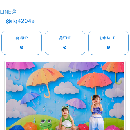
LINE@
@ilq4204e
会場HP
講師HP
お申込URL