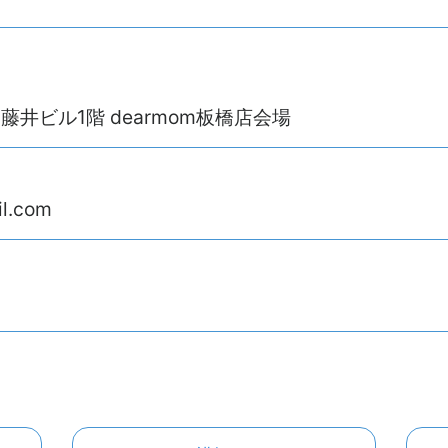
 藤井ビル1階 dearmom板橋店会場
il.com