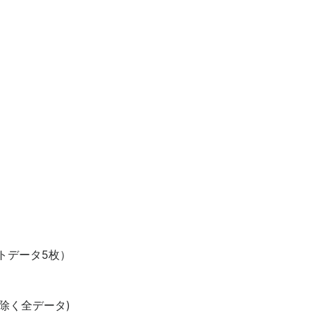
は
）
トデータ5枚）
除く全データ)