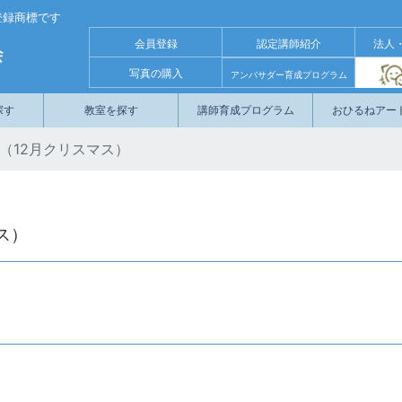
登録商標です
会員登録
認定講師紹介
法⼈
写真の購入
アンバサダー育成プログラム
探す
教室を探す
講師育成プログラム
おひるねアー
（12月クリスマス）
ス）