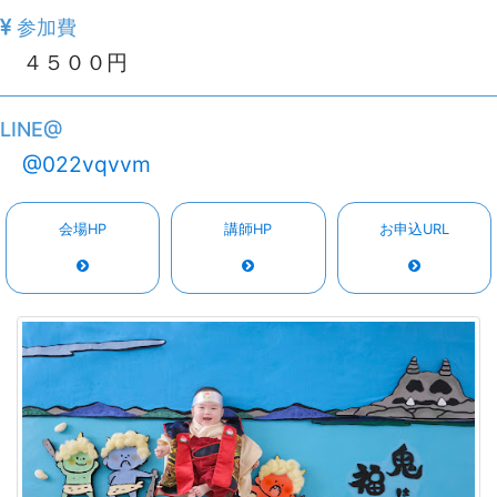
参加費
４５００円
LINE@
@022vqvvm
会場HP
講師HP
お申込URL